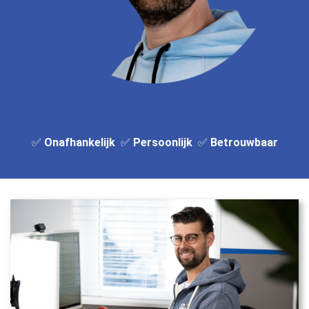
✅
Onafhankelijk
✅
Persoonlijk
✅
Betrouwbaar