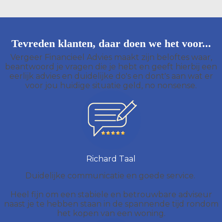
Tevreden klanten, daar doen we het voor...
Vergeer Financieel Advies maakt zijn beloftes waar,
beantwoord je vragen die je hebt en geeft hierbij een
eerlijk advies en duidelijke do's en dont's aan wat er
voor jou huidige situatie geld, no nonsense.
Richard Taal
Duidelijke communicatie en goede service.
Heel fijn om een stabiele en betrouwbare adviseur
naast je te hebben staan in de spannende tijd rondom
het kopen van een woning.